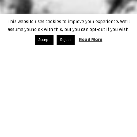
This website uses cookies to improve your experience. We'll
assume you're ok with this, but you can opt-out if you wish.
Next
Previous
Read More
Accept
Reject
أصوات من الغوطة الشرقية : تحت الحصار وتحت النار
النازحون في مناطق شمال شرق سورية معاناة مستمرّة
نداء استغاثة من الغوطة الشرقيّة
“فيكم تساعدونا… ليش ماعم تساعدونا”
هو النداء الذي وجهته
(ن.ه) من مدينة دوما للمجتمع الدولي. (ن.ه) امراة من مدينة دوما
موجودة من بداية الحملة العسكرية في قبو ضيّق مع مجموعة كبيرة
من النساء والأطفال. تقول:
“الكل خايف ومرعوب، الحياة شبه واقفة إلا من صوت الطيران
والانفجارات. الأطفال على طول بتبكي وخايفة وضايجة من العتمة
والمساحة الضيّقة. شو ماحكيت عن الوضع صدقوني قليل مابدنا
غير توقّف الحرب ونطلع من هاد القبو البارد، ريحة الرطوبة والدم
معبّاية المكان، نحن خايفين على الأطفال لأنّه في قسم كبير مريض