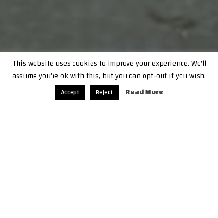
This website uses cookies to improve your experience. We'll
assume you're ok with this, but you can opt-out if you wish.
Next
Previous
Read More
Accept
Reject
الانظمة القانونية هي من تنتهك حقوق اللاجئين السوريّين في لبنان
بيان حول التصعيد الأخير في محافظة إدلب
تقرير رصد انتهاكات (5)
آذار 2019
تقوم المنصة المدنية السورية برصد الانتهاكات الحاصلة في محافظة
درعا التي خضعت الى تسويات مع النظام السوري، من خلال وساطة
روسيا. حيث يعد هذا التقرير هو الخامس من ضمن التقارير التي ترصد فيها
المنصة الوضع في محافظة درعا بعد سيطرة النظام السوري عليها .