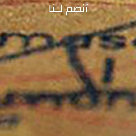
أنضم لــنا