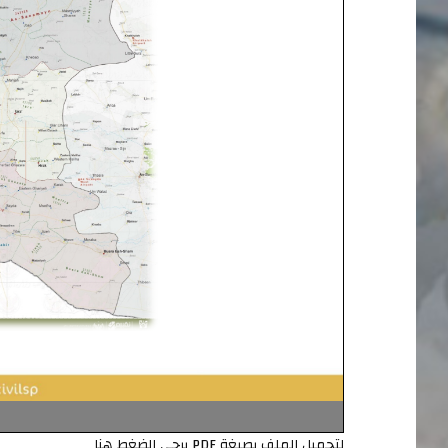
لتحميل الملف بصيغة PDF يرجى الضغط هنا