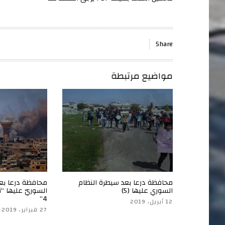
Share
مواضيع مرتبطة
محافظة درعا بعد سيطرة النظام
محافظة درعا بع
السوري عليها (5)
السوريّ عليها “تق
4”
12 أبريل، 2019
27 فبراير، 2019