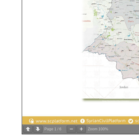
Page
1
/
6
Zoom
100%