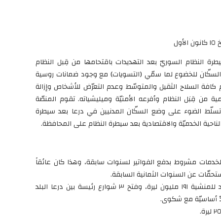
ة النظام السوريّ بعد التهديدات باقتحامها من قِبل النظام
 السكّان للخضوع لما سمّي (التسويات) مع وجود ضمانات روسية
 كافة السلاح الثقيل والمتوسّط وعدم التعرّض للأشخاص وإزالة
من قِبَل النظام وأفرعه الأمنيّة وميليشياته. تقوم المنصّة
تي تسلّط الضوء على وضع السكّان المدنيين في درعا بعد سيطرة
الناحية الخدميّة والاقتصادية بعد سيطرة النظام على المحافظة.
 الخدمات مشروط بدفع الفواتير لسنوات سابقة، وهذا كان عائقاً
ستحقّات عن السنوات الثمانية السابقة.
تمّ البدء بترحيل الأنقاض من المخيّم والمنشية بعقد للمنشية ١٩١ مليون ليرة، وفتح ٣ شوارع رئيسة بين درعا البلد
ّ أساسيّة مع شكوى.