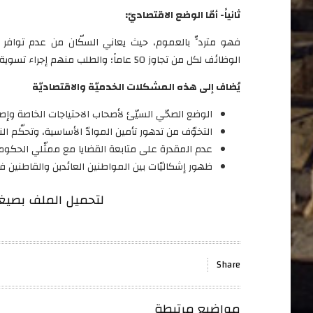
ثانياً- أمّا الوضع الاقتصاديّ:
فهو متردٍّ بالعموم، حيث يعاني السكّان من عدم توافر
الوظائف لكل من تجاوز 50 عاماً؛ والطلب منهم إجراء تسوية وضع لتحويلهم للتقاعد.
يُضاف إلى هذه المشكلات الخدميّة والاقتصاديّة
الوضع الصحّي السيّئ لأصحاب الاحتياجات الخاصة وإص
التخوّف من تدهور تأمين الموادّ الأساسية، وتحكّم 
عدم المقدرة على متابعة القضايا مع ممثّلي الحكوم
ظهور إشكاليّات بين المواطنين العائدين والقاطنين ف
لتحميل الملف بصيغة PDF يرجى الضغط
Share
مواضيع مرتبطة