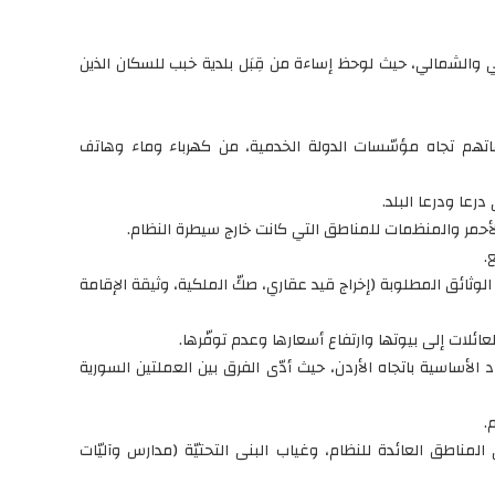
والشمالي، حيث لوحظ إساءة من قِبَل بلدية خبب للسكان الذين
ماتهم تجاه مؤسّسات الدولة الخدمية، من كهرباء وماء وهاتف
رعا ودرعا البلد.
لأحمر والمنظمات للمناطق التي كانت خارج سيطرة النظام.
.
الوثائق المطلوبة (إخراج قيد عقاري، صكّ الملكية، وثيقة الإقامة
ائلات إلى بيوتها وارتفاع أسعارها وعدم توفّرها.
د الأساسية باتجاه الأردن، حيث أدّى الفرق بين العملتين السورية
.
لمناطق العائدة للنظام، وغياب البنى التحتيّة (مدارس وآليّات