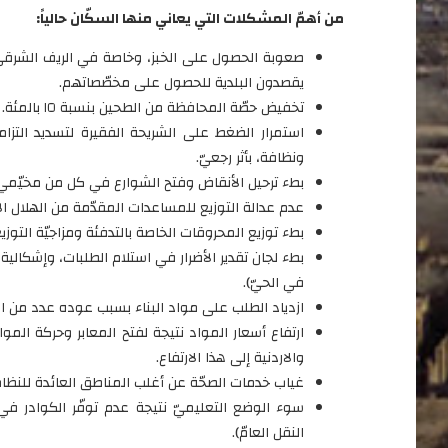
من أهمّ المشكلات التي يعاني منها السكّان حالياً:
صعوبة الحصول على الخبز، وخاصة في الريف الشرقي 
يقصدون البلدية للحصول على مخصّصاتهم.
تخفيض حصّة المحافظة من الطحين بنسبة ١٥ بالمئة.
استمرار الضغط على الشريحة الفقيرة لتسديد التزا
ونظافة، بأثر رجعيّ.
بطء ترحيل الأنقاض وفتح الشوارع في كل من مخيّمي د
عدم عدالة التوزيع للمساعدات المقدّمة من الهلال ا
بطء توزيع المحروقات الخاصة بالتدفئة ومزاجيّة التوزيع
بطء لجان تقدير الأضرار في استلام الطلبات، وإشكالية 
في الحيّ).
ازدياد الطلب على مواد البناء بسبب عوده عدد من الع
ارتفاع أسعار المواد نتيجة لفتح المعابر وحركة الموا
والاردنية إلى هذا الارتفاع.
غياب خدمات الصحّة عن أغلب المناطق العائدة للنظام
سوء الوضع التعليميّ نتيجة عدم توفّر الكوادر في ا
النقل العامّ).