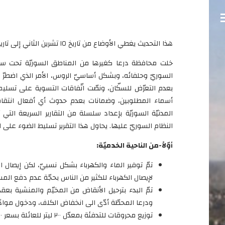
هذا التحديث يغطي الأوضاع من تاريخ ١٥ تشرين الثاني إلى تاريخ ١٥ كانون الأول
خلت محافظة درعا كغيرها من المناطق السوريّة تحت سيطر
السوريّ وحلفائه، وبشكل أساسيّ الروس، الأمر الذي اضطرّ
بعدم التعرّض للسكّان، ونصّت اتّفاقات التسوية على تسليم
أسماء المطلوبين، وضمانات بعدم حدوث أي أفعال انتقامية 
المدنيّة السوريّة بإعداد سلسلة من التقارير السريعة ال
النظام السوريّ عليها. يحاول هذا التقرير تسليط الضوء على 
أوّلاً-من الناحية الخدميّة:
تمّ توفير الماء والكهرباء بشكل نسبيّ، لكن إيصال
لإيصال الكهرباء للكثير من الناس بحجّة عدم دفع الم
ودرعا المحطّة أدّى الى انخفاض الكلف، ودخول مواد
توزيع محروقات للتدفئة بمعدّل ٢٠٠ ليتر للعائلة بسعر ٢٥٠ ليرة.